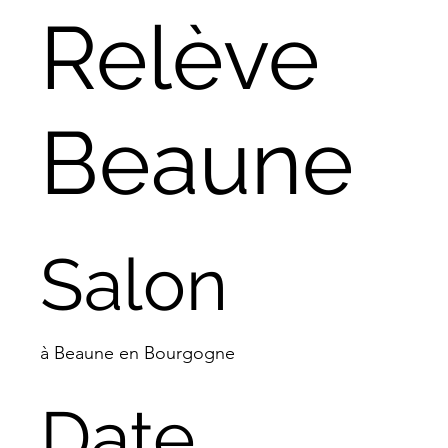
Relève
Beaune
Salon
à Beaune en Bourgogne
Date